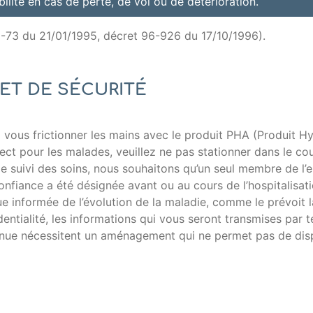
ilité en cas de perte, de vol ou de détérioration.
5-73 du 21/01/1995, décret 96-926 du 17/10/1996).
ET DE SÉCURITÉ
 vous frictionner les mains avec le produit PHA (Produit Hy
ect pour les malades, veuillez ne pas stationner dans le coulo
le suivi des soins, nous souhaitons qu’un seul membre de l
fiance a été désignée avant ou au cours de l’hospitalisatio
e informée de l’évolution de la maladie, comme le prévoit l
entialité, les informations qui vous seront transmises par 
ntinue nécessitent un aménagement qui ne permet pas de di