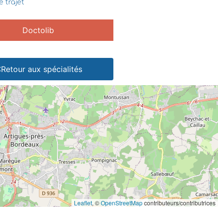
e trajet
Doctolib
Retour aux spécialités
Leaflet
, ©
OpenStreetMap
contributeurs/contributrices