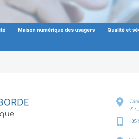
ité
Maison numérique des usagers
Qualité et sé
ABORDE
Clin
91 
ique
05 