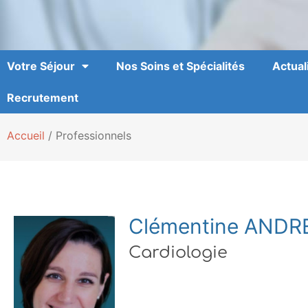
Votre Séjour
Nos Soins et Spécialités
Actual
Recrutement
Accueil
/
Professionnels
Clémentine ANDR
Cardiologie