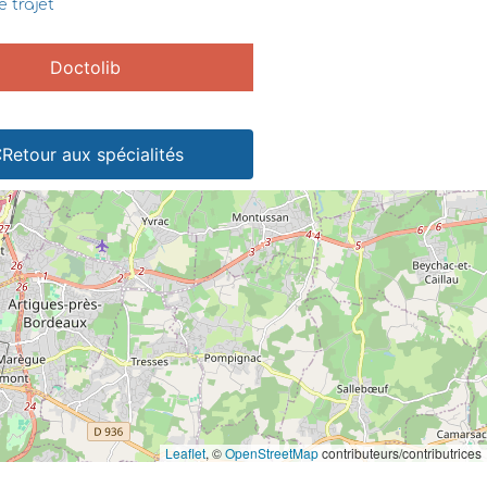
e trajet
Doctolib
Retour aux spécialités
Leaflet
, ©
OpenStreetMap
contributeurs/contributrices