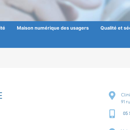
ité
Maison numérique des usagers
Qualité et sé
E
Clin
91 
05 